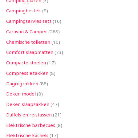
Camping glazen
3
Campingbestek
9
Campingservies sets
16
Caravan & Camper
268
Chemische toiletten
10
Comfort slaapmatten
73
Compacte stoelen
17
Compressiezakken
8
Dagrugzakken
88
Deken model
8
Deken slaapzakken
47
Duffels en reistassen
21
Elektrische barbecues
8
Elektrische kachels
17