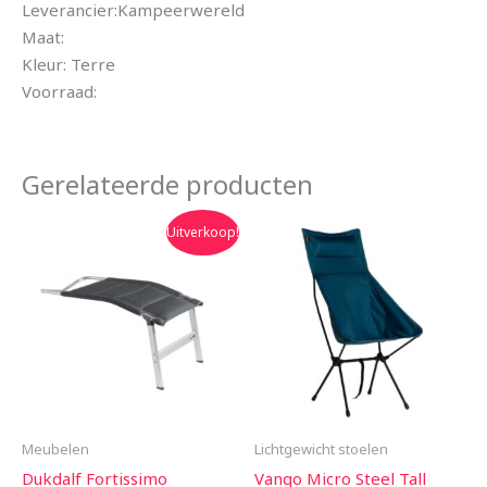
Leverancier:Kampeerwereld
Maat:
Kleur: Terre
Voorraad:
Gerelateerde producten
Oorspronkelijke
Huidige
Uitverkoop!
prijs
prijs
was:
is:
€68.95.
€59.95.
Meubelen
Lichtgewicht stoelen
Dukdalf Fortissimo
Vango Micro Steel Tall