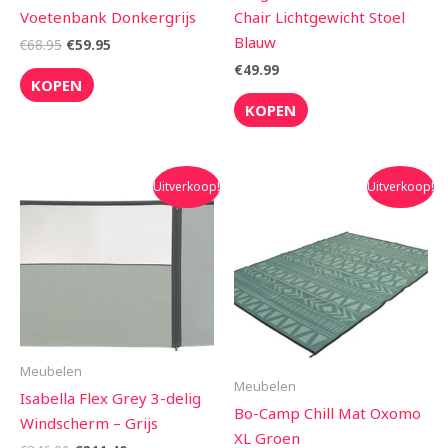
Voetenbank Donkergrijs
Chair Lichtgewicht Stoel
Blauw
€
68.95
€
59.95
€
49.99
KOPEN
KOPEN
Oorspronkelijke
Huidige
Oorspronkelijke
Huidige
Uitverkoop!
Uitverkoop!
prijs
prijs
prijs
prijs
was:
is:
was:
is:
€346.00.
€311.40.
€89.95.
€79.90.
Meubelen
Meubelen
Isabella Flex Grey 3-delig
Bo-Camp Chill Mat Oxomo
Windscherm – Grijs
XL Groen