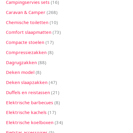
Campingservies sets
16
Caravan & Camper
268
Chemische toiletten
10
Comfort slaapmatten
73
Compacte stoelen
17
Compressiezakken
8
Dagrugzakken
88
Deken model
8
Deken slaapzakken
47
Duffels en reistassen
21
Elektrische barbecues
8
Elektrische kachels
17
Elektrische koelboxen
34
Fietstas accessoires
5