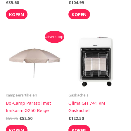
€
35.60
€
104.99
KOPEN
KOPEN
Oorspronkelijke
Huidige
Uitverkoop!
prijs
prijs
was:
is:
€59.95.
€52.50.
Kampeerartikelen
Gaskachels
Bo-Camp Parasol met
Qlima GH 741 RM
knikarm Ø250 Beige
Gaskachel
€
59.95
€
52.50
€
122.50
KOPEN
KOPEN