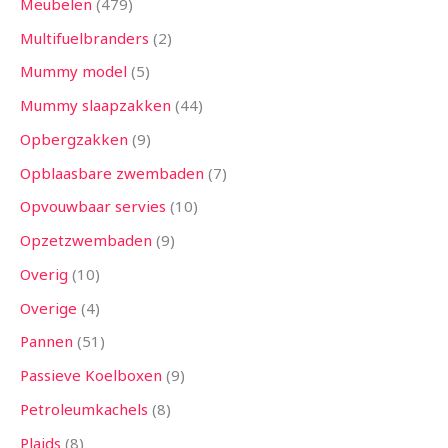
Meubelen
479
Multifuelbranders
2
Mummy model
5
Mummy slaapzakken
44
Opbergzakken
9
Opblaasbare zwembaden
7
Opvouwbaar servies
10
Opzetzwembaden
9
Overig
10
Overige
4
Pannen
51
Passieve Koelboxen
9
Petroleumkachels
8
Plaids
8