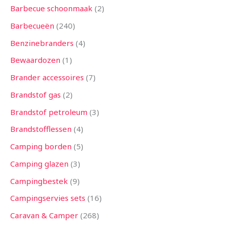
n
n
n
n
n
n
n
n
n
n
n
n
n
Barbecue schoonmaak
2
Barbecueën
240
Benzinebranders
4
Bewaardozen
1
Brander accessoires
7
Brandstof gas
2
Brandstof petroleum
3
Brandstofflessen
4
Camping borden
5
Camping glazen
3
Campingbestek
9
Campingservies sets
16
Caravan & Camper
268