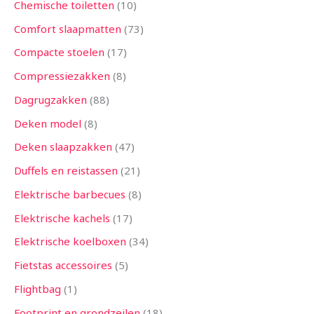
Chemische toiletten
10
Comfort slaapmatten
73
Compacte stoelen
17
Compressiezakken
8
Dagrugzakken
88
Deken model
8
Deken slaapzakken
47
Duffels en reistassen
21
Elektrische barbecues
8
Elektrische kachels
17
Elektrische koelboxen
34
Fietstas accessoires
5
Flightbag
1
Footprint en grondzeilen
18