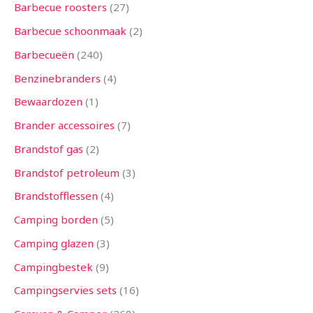
n
n
n
e
n
e
n
e
n
n
e
e
n
e
n
e
n
n
n
n
n
n
n
n
e
n
n
n
n
n
n
n
n
n
n
n
n
e
n
n
n
n
n
e
e
n
n
n
n
n
n
n
n
n
n
n
n
n
n
e
n
n
e
n
Barbecue roosters
27
n
n
n
n
n
n
n
n
n
n
n
n
n
Barbecue schoonmaak
2
Barbecueën
240
Benzinebranders
4
Bewaardozen
1
Brander accessoires
7
Brandstof gas
2
Brandstof petroleum
3
Brandstofflessen
4
Camping borden
5
Camping glazen
3
Campingbestek
9
Campingservies sets
16