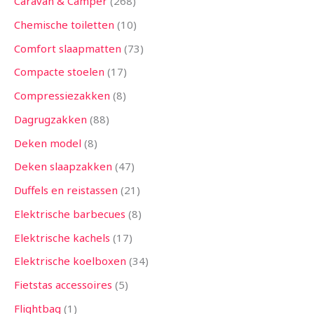
Caravan & Camper
268
Chemische toiletten
10
Comfort slaapmatten
73
Compacte stoelen
17
Compressiezakken
8
Dagrugzakken
88
Deken model
8
Deken slaapzakken
47
Duffels en reistassen
21
Elektrische barbecues
8
Elektrische kachels
17
Elektrische koelboxen
34
Fietstas accessoires
5
Flightbag
1