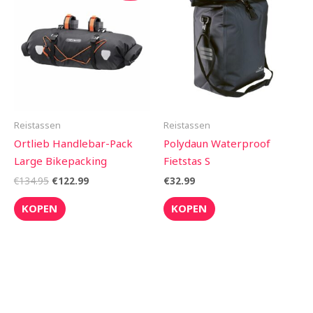
was:
is:
€134.95.
€122.99.
Reistassen
Reistassen
Ortlieb Handlebar-Pack
Polydaun Waterproof
Large Bikepacking
Fietstas S
€
134.95
€
122.99
€
32.99
KOPEN
KOPEN