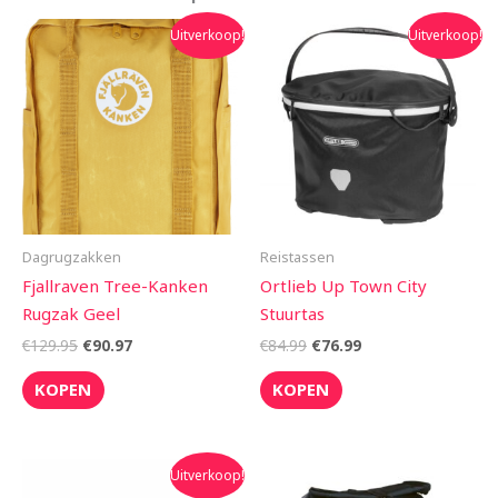
Oorspronkelijke
Huidige
Oorspronkelijke
Huidige
Uitverkoop!
Uitverkoop!
prijs
prijs
prijs
prijs
was:
is:
was:
is:
€129.95.
€90.97.
€84.99.
€76.99.
Dagrugzakken
Reistassen
Fjallraven Tree-Kanken
Ortlieb Up Town City
Rugzak Geel
Stuurtas
€
129.95
€
90.97
€
84.99
€
76.99
KOPEN
KOPEN
Oorspronkelijke
Huidige
Uitverkoop!
prijs
prijs