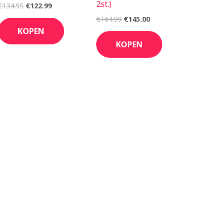
2st.)
€
134.95
€
122.99
€
164.99
€
145.00
KOPEN
KOPEN