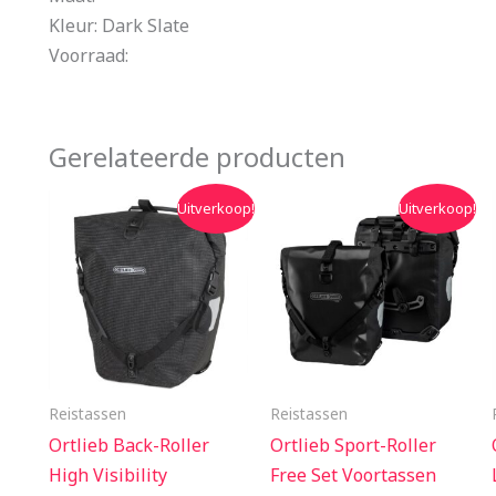
Kleur: Dark Slate
Voorraad:
Gerelateerde producten
Oorspronkelijke
Huidige
Oorspronkelijke
Huidige
Uitverkoop!
Uitverkoop!
prijs
prijs
prijs
prijs
was:
is:
was:
is:
€114.95.
€109.95.
€134.99.
€119.99.
Reistassen
Reistassen
Ortlieb Back-Roller
Ortlieb Sport-Roller
High Visibility
Free Set Voortassen