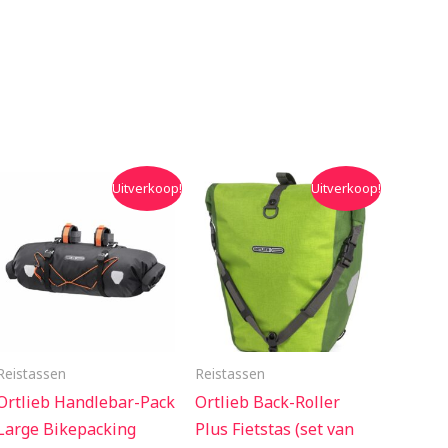
Oorspronkelijke
Huidige
Oorspronkelijke
Huidige
Uitverkoop!
Uitverkoop!
prijs
prijs
prijs
prijs
was:
is:
was:
is:
€134.95.
€122.99.
€164.99.
€145.00.
Reistassen
Reistassen
Ortlieb Handlebar-Pack
Ortlieb Back-Roller
Large Bikepacking
Plus Fietstas (set van