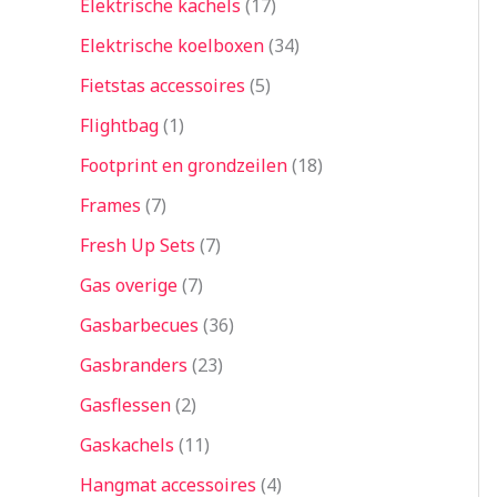
Elektrische kachels
17
Elektrische koelboxen
34
Fietstas accessoires
5
Flightbag
1
Footprint en grondzeilen
18
Frames
7
Fresh Up Sets
7
Gas overige
7
Gasbarbecues
36
Gasbranders
23
Gasflessen
2
Gaskachels
11
Hangmat accessoires
4