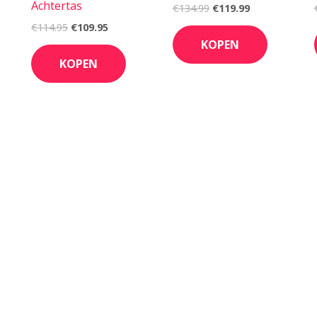
Achtertas
€
134.99
€
119.99
€
114.95
€
109.95
KOPEN
KOPEN