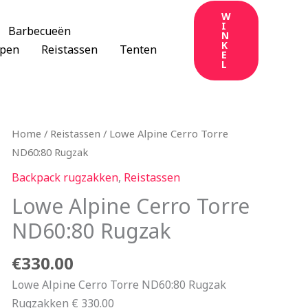
W
I
Barbecueën
N
K
apen
Reistassen
Tenten
E
L
Home
/
Reistassen
/ Lowe Alpine Cerro Torre
ND60:80 Rugzak
Backpack rugzakken
,
Reistassen
Lowe Alpine Cerro Torre
ND60:80 Rugzak
€
330.00
Lowe Alpine Cerro Torre ND60:80 Rugzak
Rugzakken € 330.00