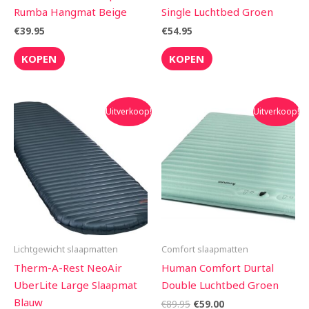
Rumba Hangmat Beige
Single Luchtbed Groen
€
39.95
€
54.95
KOPEN
KOPEN
Oorspronkelijke
Huidige
Oorspronkelijke
Huidige
Uitverkoop!
Uitverkoop!
prijs
prijs
prijs
prijs
was:
is:
was:
is:
€300.00.
€270.00.
€89.95.
€59.00.
Lichtgewicht slaapmatten
Comfort slaapmatten
Therm-A-Rest NeoAir
Human Comfort Durtal
UberLite Large Slaapmat
Double Luchtbed Groen
Blauw
€
89.95
€
59.00