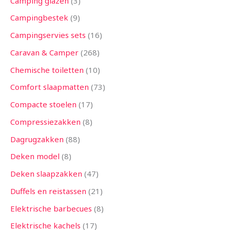
Camping glazen
3
Campingbestek
9
Campingservies sets
16
Caravan & Camper
268
Chemische toiletten
10
Comfort slaapmatten
73
Compacte stoelen
17
Compressiezakken
8
Dagrugzakken
88
Deken model
8
Deken slaapzakken
47
Duffels en reistassen
21
Elektrische barbecues
8
Elektrische kachels
17