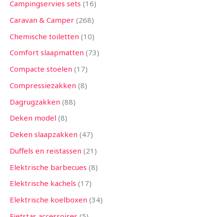
Campingservies sets
16
Caravan & Camper
268
Chemische toiletten
10
Comfort slaapmatten
73
Compacte stoelen
17
Compressiezakken
8
Dagrugzakken
88
Deken model
8
Deken slaapzakken
47
Duffels en reistassen
21
Elektrische barbecues
8
Elektrische kachels
17
Elektrische koelboxen
34
Fietstas accessoires
5