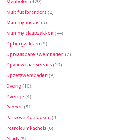
Meubelen
479
Multifuelbranders
2
Mummy model
5
Mummy slaapzakken
44
Opbergzakken
9
Opblaasbare zwembaden
7
Opvouwbaar servies
10
Opzetzwembaden
9
Overig
10
Overige
4
Pannen
51
Passieve Koelboxen
9
Petroleumkachels
8
Plaids
8