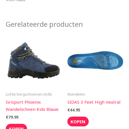
Gerelateerde producten
Lichte bergschoenen (A/B)
Wandelen
Grisport Phoenix
SIDAS 3 Feet High neutral
Wandelschoen Kids Blauw
€
44.95
€
79.95
KOPEN
KOPEN