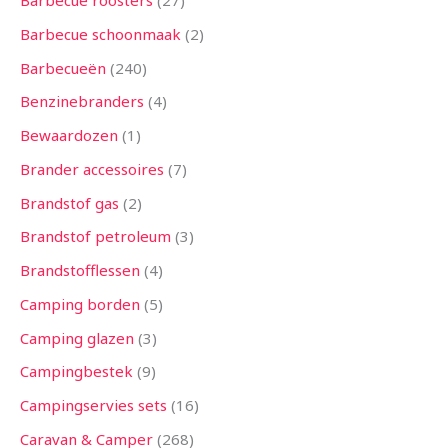
Barbecue roosters
27
n
n
n
n
n
n
n
n
n
n
n
n
n
Barbecue schoonmaak
2
Barbecueën
240
Benzinebranders
4
Bewaardozen
1
Brander accessoires
7
Brandstof gas
2
Brandstof petroleum
3
Brandstofflessen
4
Camping borden
5
Camping glazen
3
Campingbestek
9
Campingservies sets
16
Caravan & Camper
268