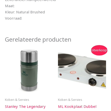
Maat:
Kleur: Natural Brushed
Voorraad:
Gerelateerde producten
Oorspronkelijke
Huidige
Uitverkoop!
prijs
prijs
was:
is:
€34.99.
€27.99.
Koken & Servies
Koken & Servies
Stanley The Legendary
ML Kookplaat Dubbel