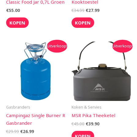
Classic Food Jar 0,7L Groen
Kooktoestel
€
55.00
€
34.99
€
27.99
KOPEN
KOPEN
Oorspronkelijke
Huidige
Oorspronkelijke
Huidige
Uitverkoop!
Uitverkoop!
prijs
prijs
prijs
prijs
was:
is:
was:
is:
€29.99.
€26.99.
€45.00.
€39.90.
Gasbranders
Koken & Servies
Campingaz Single Burner R
MSR Pika Theeketel
Gasbrander
€
45.00
€
39.90
€
29.99
€
26.99
KOPEN