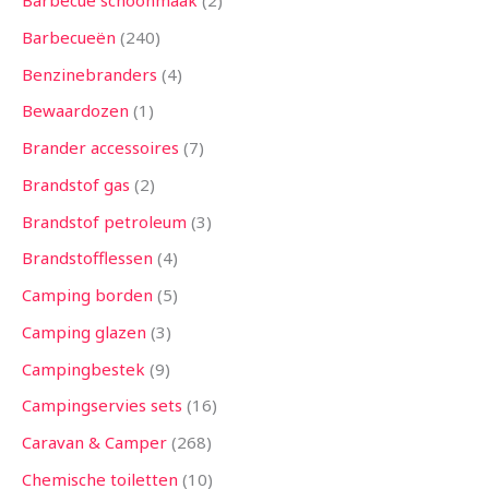
Barbecue schoonmaak
2
Barbecueën
240
Benzinebranders
4
Bewaardozen
1
Brander accessoires
7
Brandstof gas
2
Brandstof petroleum
3
Brandstofflessen
4
Camping borden
5
Camping glazen
3
Campingbestek
9
Campingservies sets
16
Caravan & Camper
268
Chemische toiletten
10