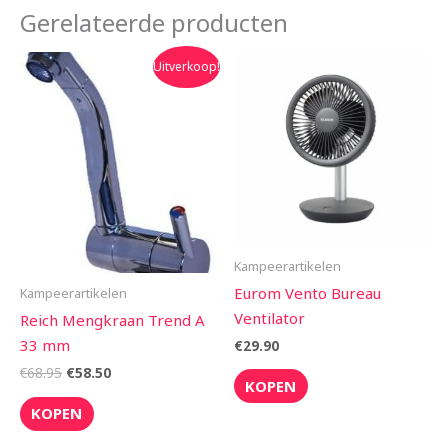
Gerelateerde producten
Oorspronkelijke
Huidige
Uitverkoop!
prijs
prijs
was:
is:
€68.95.
€58.50.
Kampeerartikelen
Eurom Vento Bureau
Kampeerartikelen
Ventilator
Reich Mengkraan Trend A
33 mm
€
29.90
€
68.95
€
58.50
KOPEN
KOPEN