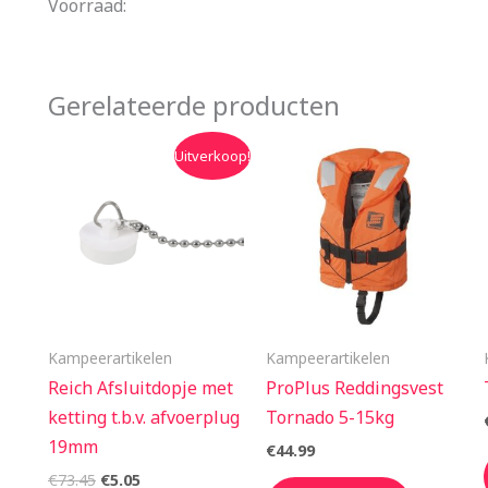
Voorraad:
Gerelateerde producten
Oorspronkelijke
Huidige
Uitverkoop!
prijs
prijs
was:
is:
€73.45.
€5.05.
Kampeerartikelen
Kampeerartikelen
Reich Afsluitdopje met
ProPlus Reddingsvest
ketting t.b.v. afvoerplug
Tornado 5-15kg
19mm
€
44.99
€
73.45
€
5.05