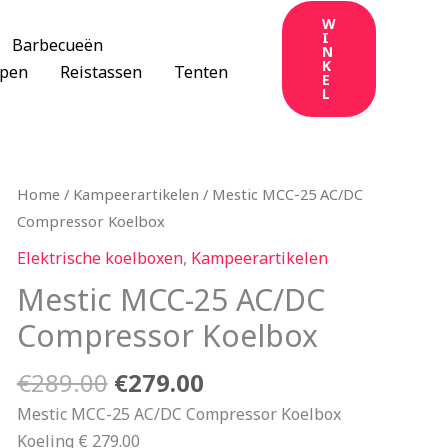
W
I
Barbecueën
N
K
apen
Reistassen
Tenten
E
L
Oorspronkelijke
Huidige
Home
/
Kampeerartikelen
/ Mestic MCC-25 AC/DC
prijs
prijs
Compressor Koelbox
was:
is:
Elektrische koelboxen
,
Kampeerartikelen
€289.00.
€279.00.
Mestic MCC-25 AC/DC
Compressor Koelbox
€
289.00
€
279.00
Mestic MCC-25 AC/DC Compressor Koelbox
Koeling € 279.00