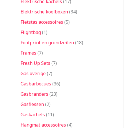
Elektrische kachels
17
Elektrische koelboxen
34
Fietstas accessoires
5
Flightbag
1
Footprint en grondzeilen
18
Frames
7
Fresh Up Sets
7
Gas overige
7
Gasbarbecues
36
Gasbranders
23
Gasflessen
2
Gaskachels
11
Hangmat accessoires
4