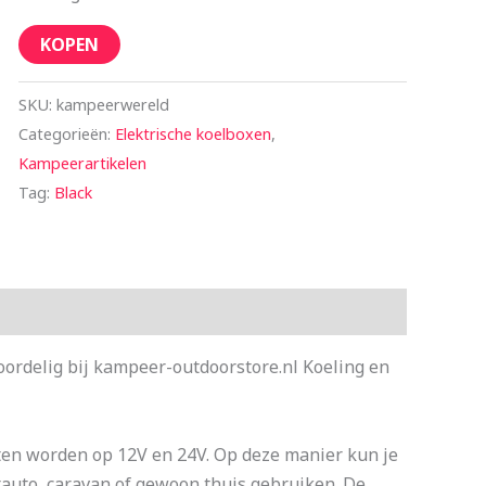
KOPEN
SKU:
kampeerwereld
Categorieën:
Elektrische koelboxen
,
Kampeerartikelen
Tag:
Black
rdelig bij kampeer-outdoorstore.nl Koeling en
n worden op 12V en 24V. Op deze manier kun je
htauto, caravan of gewoon thuis gebruiken. De