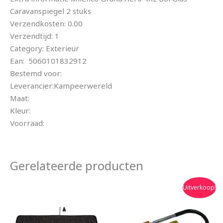
Caravanspiegel 2 stuks
Verzendkosten: 0.00
Verzendtijd: 1
Category: Exterieur
Ean: 5060101832912
Bestemd voor:
Leverancier:Kampeerwereld
Maat:
Kleur:
Voorraad:
Gerelateerde producten
Oorspronkelijke
Huidige
Uitverkoop!
prijs
prijs
was:
is:
€179.95.
€139.90.