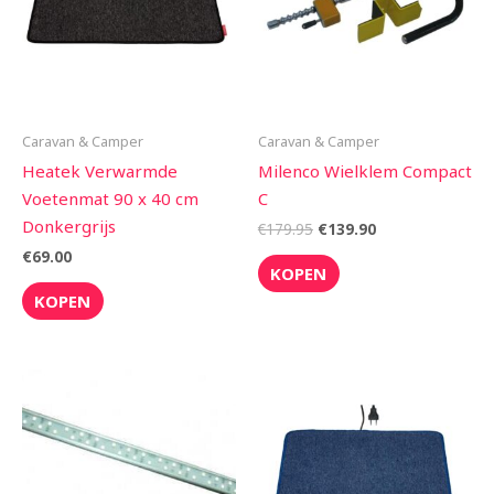
Caravan & Camper
Caravan & Camper
Heatek Verwarmde
Milenco Wielklem Compact
Voetenmat 90 x 40 cm
C
Donkergrijs
€
179.95
€
139.90
€
69.00
KOPEN
KOPEN