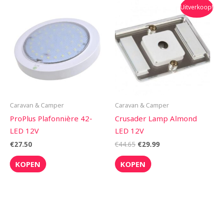
Oorspronkelijke
Huidige
Uitverkoop!
prijs
prijs
was:
is:
€44.65.
€29.99.
Caravan & Camper
Caravan & Camper
ProPlus Plafonnière 42-
Crusader Lamp Almond
LED 12V
LED 12V
€
27.50
€
44.65
€
29.99
KOPEN
KOPEN