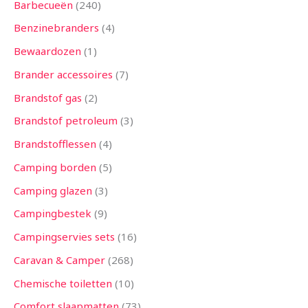
Barbecueën
240
Benzinebranders
4
Bewaardozen
1
Brander accessoires
7
Brandstof gas
2
Brandstof petroleum
3
Brandstofflessen
4
Camping borden
5
Camping glazen
3
Campingbestek
9
Campingservies sets
16
Caravan & Camper
268
Chemische toiletten
10
Comfort slaapmatten
73