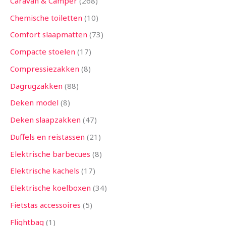
Caravan & Camper
268
Chemische toiletten
10
Comfort slaapmatten
73
Compacte stoelen
17
Compressiezakken
8
Dagrugzakken
88
Deken model
8
Deken slaapzakken
47
Duffels en reistassen
21
Elektrische barbecues
8
Elektrische kachels
17
Elektrische koelboxen
34
Fietstas accessoires
5
Flightbag
1