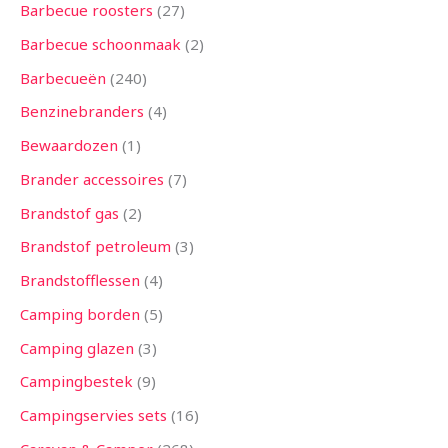
n
n
n
e
n
e
n
e
n
n
e
e
n
e
n
e
n
n
n
n
n
n
n
n
e
n
n
n
n
n
n
n
n
n
n
n
n
e
n
n
n
n
n
e
e
n
n
n
n
n
n
n
n
n
n
n
n
n
n
e
n
n
e
n
Barbecue roosters
27
n
n
n
n
n
n
n
n
n
n
n
n
n
Barbecue schoonmaak
2
Barbecueën
240
Benzinebranders
4
Bewaardozen
1
Brander accessoires
7
Brandstof gas
2
Brandstof petroleum
3
Brandstofflessen
4
Camping borden
5
Camping glazen
3
Campingbestek
9
Campingservies sets
16