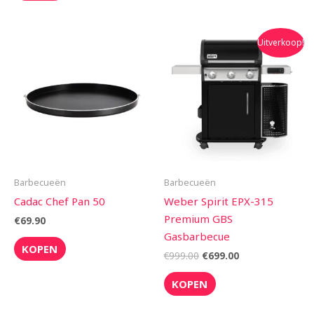
Oorspronkelijke
Huidige
Uitverkoop!
prijs
prijs
was:
is:
€999.00.
€699.00.
Barbecueën
Barbecueën
Cadac Chef Pan 50
Weber Spirit EPX-315
Premium GBS
€
69.90
Gasbarbecue
KOPEN
€
999.00
€
699.00
KOPEN