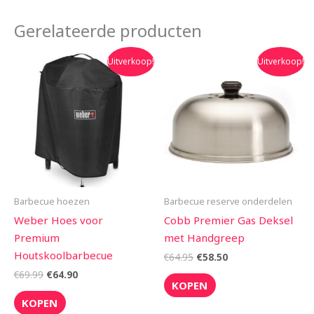
Gerelateerde producten
Oorspronkelijke
Huidige
Oorspronkelijke
Huidige
Uitverkoop!
Uitverkoop!
prijs
prijs
prijs
prijs
was:
is:
was:
is:
€69.99.
€64.90.
€64.95.
€58.50.
Barbecue hoezen
Barbecue reserve onderdelen
Weber Hoes voor
Cobb Premier Gas Deksel
Premium
met Handgreep
Houtskoolbarbecue
€
64.95
€
58.50
€
69.99
€
64.90
KOPEN
KOPEN