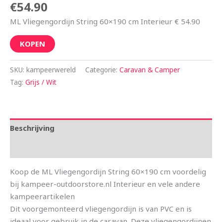
€
54.90
ML Vliegengordijn String 60×190 cm Interieur € 54.90
KOPEN
SKU:
kampeerwereld
Categorie:
Caravan & Camper
Tag:
Grijs / Wit
Beschrijving
Aanvullende informatie
Koop de ML Vliegengordijn String 60×190 cm voordelig
bij kampeer-outdoorstore.nl Interieur en vele andere
kampeerartikelen
Dit voorgemonteerd vliegengordijn is van PVC en is
ideaal voor gebruik in de caravan. Deze vliegengordijnen