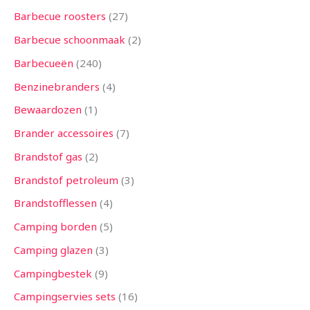
n
n
n
e
n
e
n
e
n
n
e
e
n
e
n
e
n
n
n
n
n
n
n
n
e
n
n
n
n
n
n
n
n
n
n
n
n
e
n
n
n
n
n
e
e
n
n
n
n
n
n
n
n
n
n
n
n
n
n
e
n
n
e
n
Barbecue roosters
27
n
n
n
n
n
n
n
n
n
n
n
n
n
Barbecue schoonmaak
2
Barbecueën
240
Benzinebranders
4
Bewaardozen
1
Brander accessoires
7
Brandstof gas
2
Brandstof petroleum
3
Brandstofflessen
4
Camping borden
5
Camping glazen
3
Campingbestek
9
Campingservies sets
16