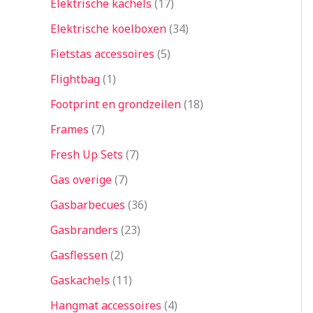
Elektrische kachels
17
Elektrische koelboxen
34
Fietstas accessoires
5
Flightbag
1
Footprint en grondzeilen
18
Frames
7
Fresh Up Sets
7
Gas overige
7
Gasbarbecues
36
Gasbranders
23
Gasflessen
2
Gaskachels
11
Hangmat accessoires
4