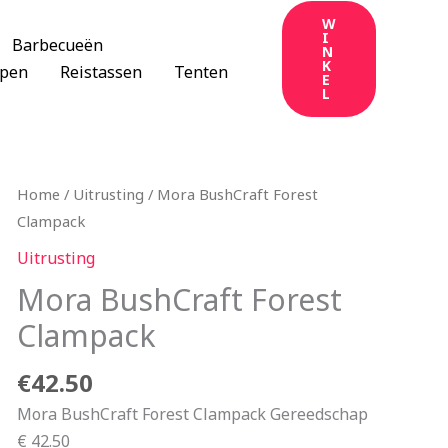
W
I
Barbecueën
N
K
apen
Reistassen
Tenten
E
L
Home
/
Uitrusting
/ Mora BushCraft Forest
Clampack
Uitrusting
Mora BushCraft Forest
Clampack
€
42.50
Mora BushCraft Forest Clampack Gereedschap
€ 42.50