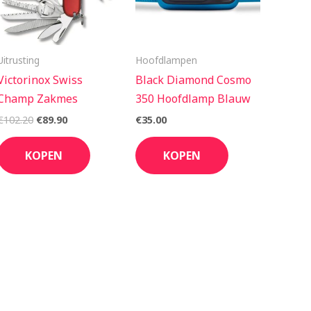
Uitrusting
Hoofdlampen
Victorinox Swiss
Black Diamond Cosmo
Champ Zakmes
350 Hoofdlamp Blauw
€
102.20
€
89.90
€
35.00
KOPEN
KOPEN