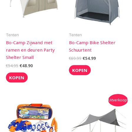
Tenten
Tenten
Bo-Camp Zijwand met
Bo-Camp Bike Shelter
ramen en deuren Party
Schuurtent
Shelter Small
€
69.99
€
54.99
€
54.95
€
48.90
KOPEN
KOPEN
Oorspronkelijke
Huidige
Uitverkoop!
prijs
prijs
was:
is:
€59.95.
€49.95.