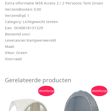
Extra informatie MSR Access 2 / 2 Persoons Tent Groen
Verzendkosten: 0.00
Verzendtijd: 1
Category: Lichtgewicht tenten
Ean: 0040818131329
Bestemd voor:
Leverancier:Kampeerwereld
Maat:
Kleur: Green
Voorraad:
Gerelateerde producten
Oorspronkelijke
Huidige
Oorspronkelijke
Huidige
Uitverkoop!
Uitverkoop!
prijs
prijs
prijs
prijs
was:
is:
was:
is:
€54.95.
€48.90.
€69.99.
€54.99.