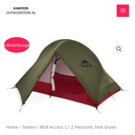
Ga
naar
de
inhoud
Oorspronkelijke
Huidige
Uitverkoop!
prijs
prijs
was:
is:
€950.00.
€855.00.
Home
/
Tenten
/ MSR Access 2 / 2 Persoons Tent Groen