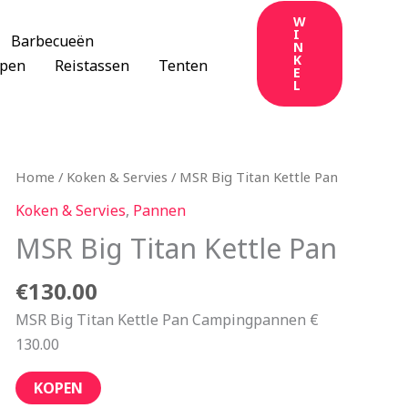
W
I
Barbecueën
N
K
apen
Reistassen
Tenten
E
L
Home
/
Koken & Servies
/ MSR Big Titan Kettle Pan
Koken & Servies
,
Pannen
MSR Big Titan Kettle Pan
€
130.00
MSR Big Titan Kettle Pan Campingpannen €
130.00
KOPEN