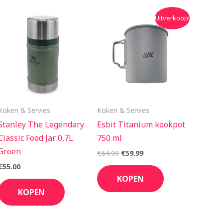
Oorspronkelijke
Huidige
Uitverkoop!
prijs
prijs
was:
is:
€64.99.
€59.99.
Koken & Servies
Koken & Servies
Stanley The Legendary
Esbit Titanium kookpot
Classic Food Jar 0,7L
750 ml
Groen
€
64.99
€
59.99
€
55.00
KOPEN
KOPEN