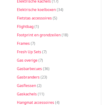
Elektrische kachels
17
Elektrische koelboxen
34
Fietstas accessoires
5
Flightbag
1
Footprint en grondzeilen
18
Frames
7
Fresh Up Sets
7
Gas overige
7
Gasbarbecues
36
Gasbranders
23
Gasflessen
2
Gaskachels
11
Hangmat accessoires
4