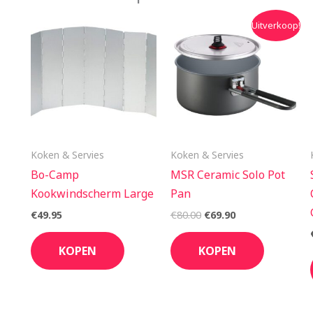
Oorspronkelijke
Huidige
Uitverkoop!
prijs
prijs
was:
is:
€80.00.
€69.90.
Koken & Servies
Koken & Servies
Bo-Camp
MSR Ceramic Solo Pot
Kookwindscherm Large
Pan
€
49.95
€
80.00
€
69.90
KOPEN
KOPEN