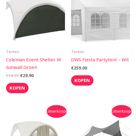
€34.99.
€29.90.
Tenten
Tenten
Coleman Event Shelter M
DWS Fiesta Partytent – Wit
Sunwall Groen
€
259.00
€
34.99
€
29.90
KOPEN
KOPEN
Oorspronkelijke
Huidige
Oorspronkelijke
Huidige
Uitverkoop!
Uitverkoop!
prijs
prijs
prijs
prijs
was:
is:
was:
is:
€54.95.
€48.90.
€59.95.
€49.95.