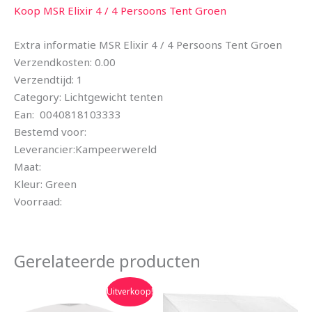
Koop MSR Elixir 4 / 4 Persoons Tent Groen
Extra informatie MSR Elixir 4 / 4 Persoons Tent Groen
Verzendkosten: 0.00
Verzendtijd: 1
Category: Lichtgewicht tenten
Ean: 0040818103333
Bestemd voor:
Leverancier:Kampeerwereld
Maat:
Kleur: Green
Voorraad:
Gerelateerde producten
Oorspronkelijke
Huidige
Uitverkoop!
prijs
prijs
was:
is: