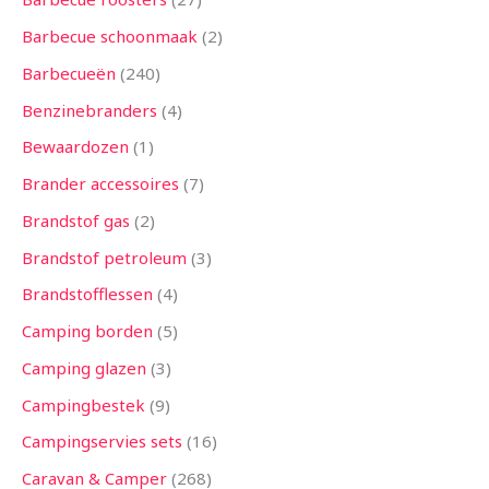
n
n
n
n
n
n
n
n
n
n
n
n
n
Barbecue schoonmaak
2
Barbecueën
240
Benzinebranders
4
Bewaardozen
1
Brander accessoires
7
Brandstof gas
2
Brandstof petroleum
3
Brandstofflessen
4
Camping borden
5
Camping glazen
3
Campingbestek
9
Campingservies sets
16
Caravan & Camper
268