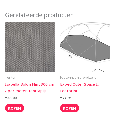
Gerelateerde producten
Tenten
Footprint en grondzeilen
Isabella Bolon Flint 300 cm
Exped Outer Space II
/ per meter Tenttapijt
Footprint
€
33.00
€
74.95
KOPEN
KOPEN