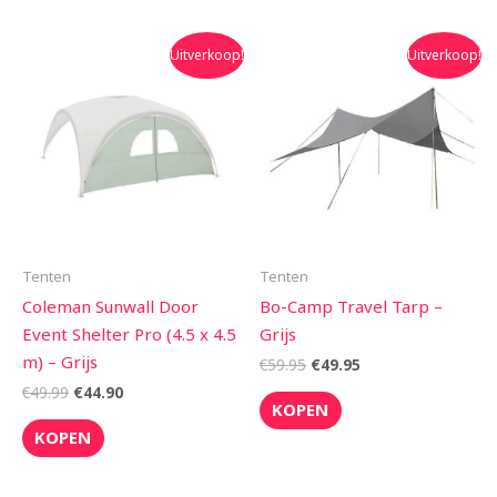
Oorspronkelijke
Huidige
Oorspronkelijke
Huidige
Uitverkoop!
Uitverkoop!
prijs
prijs
prijs
prijs
was:
is:
was:
is:
€49.99.
€44.90.
€59.95.
€49.95.
Tenten
Tenten
Coleman Sunwall Door
Bo-Camp Travel Tarp –
Event Shelter Pro (4.5 x 4.5
Grijs
m) – Grijs
€
59.95
€
49.95
€
49.99
€
44.90
KOPEN
KOPEN