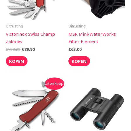
Uitrusting
Uitrusting
Victorinox Swiss Champ
MSR Mini/WaterWorks
Zakmes
Filter Element
€
102.20
€
89.90
€
63.00
KOPEN
KOPEN
Oorspronkelijke
Huidige
Uitverkoop!
prijs
prijs
was:
is:
€51.95.
€48.99.