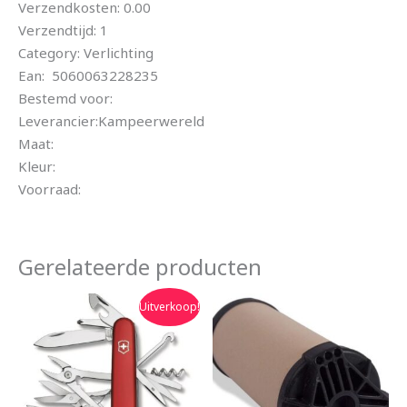
Verzendkosten: 0.00
Verzendtijd: 1
Category: Verlichting
Ean: 5060063228235
Bestemd voor:
Leverancier:Kampeerwereld
Maat:
Kleur:
Voorraad:
Gerelateerde producten
Oorspronkelijke
Huidige
Uitverkoop!
prijs
prijs
was:
is:
€102.20.
€89.90.