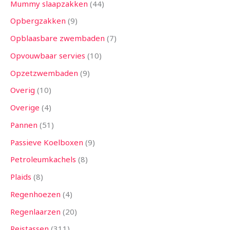
Mummy slaapzakken
44
Opbergzakken
9
Opblaasbare zwembaden
7
Opvouwbaar servies
10
Opzetzwembaden
9
Overig
10
Overige
4
Pannen
51
Passieve Koelboxen
9
Petroleumkachels
8
Plaids
8
Regenhoezen
4
Regenlaarzen
20
Reistassen
311