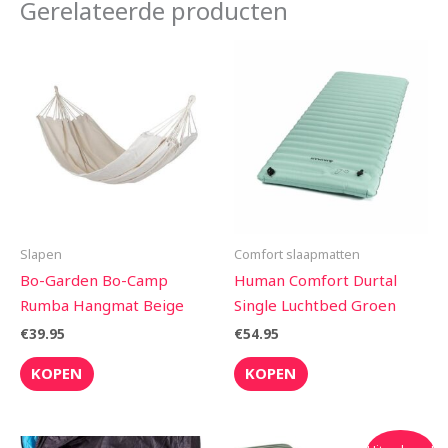
Gerelateerde producten
Slapen
Comfort slaapmatten
Bo-Garden Bo-Camp
Human Comfort Durtal
Rumba Hangmat Beige
Single Luchtbed Groen
€
39.95
€
54.95
KOPEN
KOPEN
Oorspronkelijke
Huidige