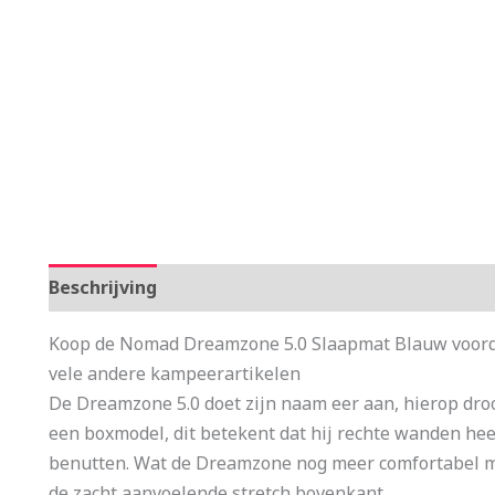
Beschrijving
Aanvullende informatie
Koop de Nomad Dreamzone 5.0 Slaapmat Blauw voorde
vele andere kampeerartikelen
De Dreamzone 5.0 doet zijn naam eer aan, hierop droo
een boxmodel, dit betekent dat hij rechte wanden hee
benutten. Wat de Dreamzone nog meer comfortabel ma
de zacht aanvoelende stretch bovenkant.