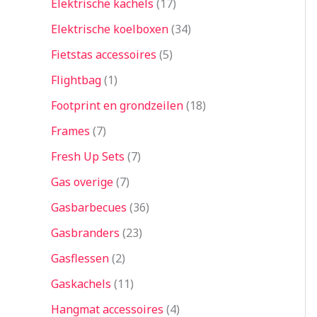
Elektrische kachels
17
Elektrische koelboxen
34
Fietstas accessoires
5
Flightbag
1
Footprint en grondzeilen
18
Frames
7
Fresh Up Sets
7
Gas overige
7
Gasbarbecues
36
Gasbranders
23
Gasflessen
2
Gaskachels
11
Hangmat accessoires
4