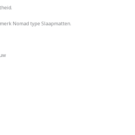
theid.
 merk Nomad type Slaapmatten.
auw