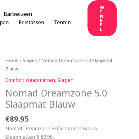
W
I
Barbecueën
N
K
apen
Reistassen
Tenten
E
L
Home
/
Slapen
/ Nomad Dreamzone 5.0 Slaapmat
Blauw
Comfort slaapmatten
,
Slapen
Nomad Dreamzone 5.0
Slaapmat Blauw
€
89.95
Nomad Dreamzone 5.0 Slaapmat Blauw
Slaapmatten € 89.95