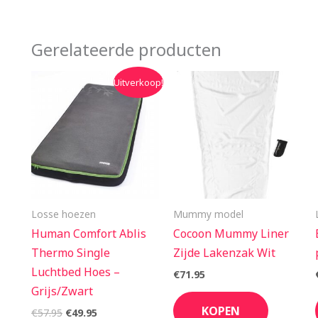
Gerelateerde producten
Oorspronkelijke
Huidige
Uitverkoop!
prijs
prijs
was:
is:
€57.95.
€49.95.
Losse hoezen
Mummy model
Human Comfort Ablis
Cocoon Mummy Liner
Thermo Single
Zijde Lakenzak Wit
Luchtbed Hoes –
€
71.95
Grijs/Zwart
KOPEN
€
57.95
€
49.95