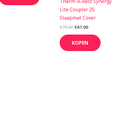
Therm-A-Rest Synergy
Lite Coupler 25
Slaapmat Cover
€
75.00
€
67.00
KOPEN