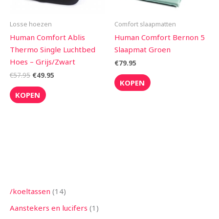
Losse hoezen
Comfort slaapmatten
Human Comfort Ablis
Human Comfort Bernon 5
Thermo Single Luchtbed
Slaapmat Groen
Hoes – Grijs/Zwart
€
79.95
€
57.95
€
49.95
KOPEN
KOPEN
8
7
1
4
5
1
3
1
5
1
1
1
2
1
4
1
7
9
1
2
1
2
2
5
3
4
1
3
1
8
7
1
1
1
4
1
2
7
2
7
1
2
5
1
2
1
5
2
1
9
3
1
9
8
3
2
1
4
5
1
3
4
3
3
2
6
8
6
2
9
1
9
3
2
3
2
8
8
1
5
6
2
2
9
8
1
7
1
4
5
5
3
2
4
8
2
4
1
6
1
6
1
1
5
9
5
2
1
8
4
2
2
7
1
3
2
3
8
1
7
1
4
5
1
1
2
/koeltassen
14
p
p
0
p
1
2
5
p
4
4
p
3
p
p
p
1
p
p
1
p
3
p
4
8
9
7
4
1
8
p
p
1
3
p
p
0
p
p
8
p
3
3
p
3
4
3
p
0
8
p
6
3
p
8
p
p
5
p
p
4
p
p
4
p
p
p
p
p
p
1
6
p
p
2
p
8
p
p
7
p
p
7
p
p
p
8
p
7
7
5
p
p
6
p
p
p
4
0
5
6
p
0
6
0
p
2
1
p
p
4
p
3
3
9
p
p
4
p
1
p
8
5
p
p
0
3
Aanstekers en lucifers
1