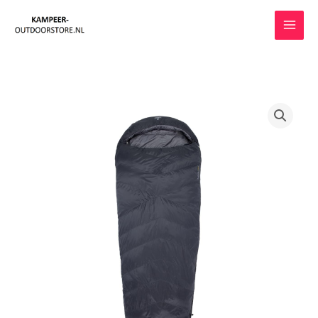
Ga
naar
de
inhoud