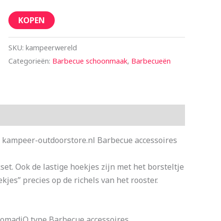
KOPEN
SKU:
kampeerwereld
Categorieën:
Barbecue schoonmaak
,
Barbecueën
kampeer-outdoorstore.nl Barbecue accessoires
t. Ook de lastige hoekjes zijn met het borsteltje
kjes” precies op de richels van het rooster.
madiQ type Barbecue accessoires.