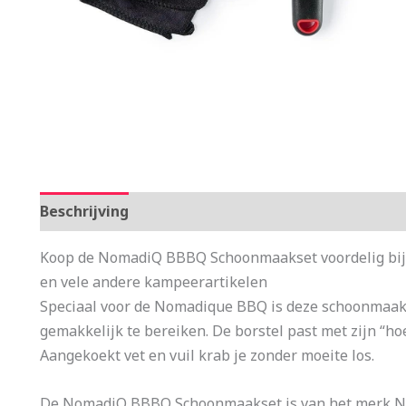
Beschrijving
Aanvullende informatie
Koop de NomadiQ BBBQ Schoonmaakset voordelig bij 
en vele andere kampeerartikelen
Speciaal voor de Nomadique BBQ is deze schoonmaakse
gemakkelijk te bereiken. De borstel past met zijn “hoe
Aangekoekt vet en vuil krab je zonder moeite los.
De NomadiQ BBBQ Schoonmaakset is van het merk No