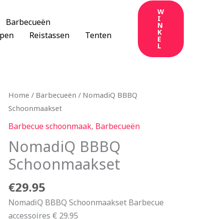
W
I
Barbecueën
N
K
apen
Reistassen
Tenten
E
L
Home
/
Barbecueën
/ NomadiQ BBBQ
Schoonmaakset
Barbecue schoonmaak
,
Barbecueën
NomadiQ BBBQ
Schoonmaakset
€
29.95
NomadiQ BBBQ Schoonmaakset Barbecue
accessoires € 29.95