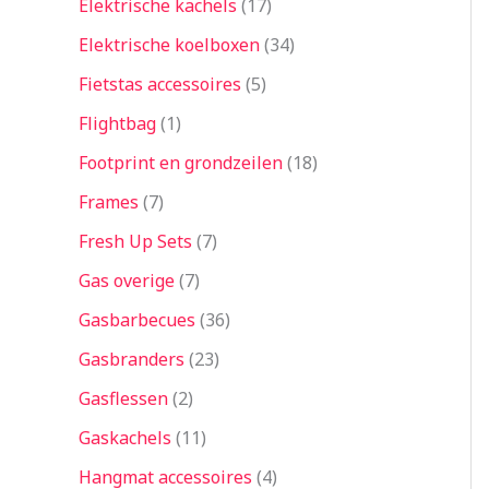
Elektrische kachels
17
Elektrische koelboxen
34
Fietstas accessoires
5
Flightbag
1
Footprint en grondzeilen
18
Frames
7
Fresh Up Sets
7
Gas overige
7
Gasbarbecues
36
Gasbranders
23
Gasflessen
2
Gaskachels
11
Hangmat accessoires
4