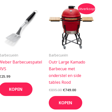
Oorspronkelijke
Huidige
Uitverkoop!
prijs
prijs
was:
is:
€895.00.
€749.00.
Barbecueën
Barbecueën
Weber Barbecuespatel
Outr Large Kamado
RVS
Barbecue met
onderstel en side
€
25.99
tables Rood
KOPEN
€
895.00
€
749.00
KOPEN