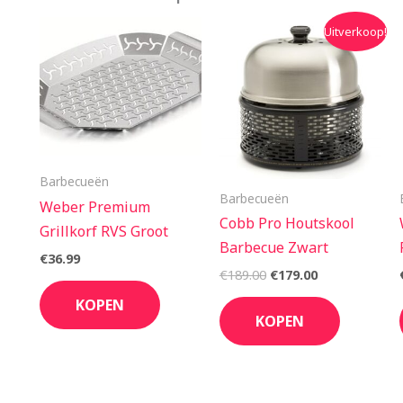
Oorspronkelijke
Huidige
Uitverkoop!
prijs
prijs
was:
is:
€189.00.
€179.00.
Barbecueën
Barbecueën
Weber Premium
Cobb Pro Houtskool
Grillkorf RVS Groot
Barbecue Zwart
€
36.99
€
189.00
€
179.00
KOPEN
KOPEN