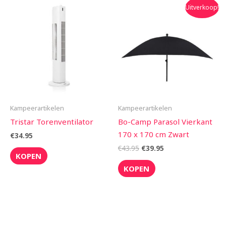
Oorspronkelijke
Huidige
Uitverkoop!
prijs
prijs
was:
is:
€43.95.
€39.95.
Kampeerartikelen
Kampeerartikelen
Tristar Torenventilator
Bo-Camp Parasol Vierkant
170 x 170 cm Zwart
€
34.95
€
43.95
€
39.95
KOPEN
KOPEN