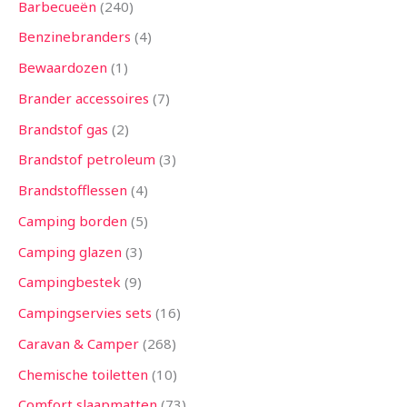
Barbecueën
240
Benzinebranders
4
Bewaardozen
1
Brander accessoires
7
Brandstof gas
2
Brandstof petroleum
3
Brandstofflessen
4
Camping borden
5
Camping glazen
3
Campingbestek
9
Campingservies sets
16
Caravan & Camper
268
Chemische toiletten
10
Comfort slaapmatten
73