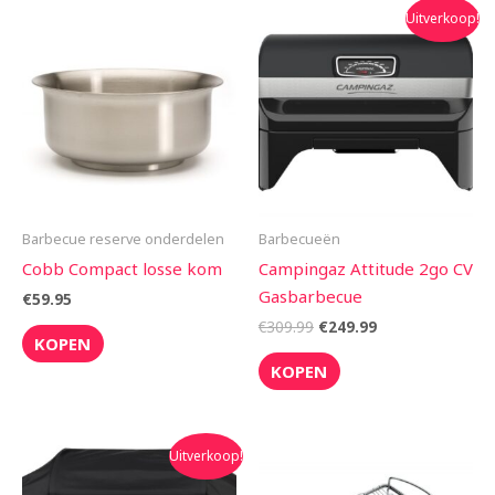
Oorspronkelijke
Huidige
Uitverkoop!
prijs
prijs
was:
is:
€309.99.
€249.99.
Barbecue reserve onderdelen
Barbecueën
Cobb Compact losse kom
Campingaz Attitude 2go CV
Gasbarbecue
€
59.95
€
309.99
€
249.99
KOPEN
KOPEN
Oorspronkelijke
Huidige
Uitverkoop!
prijs
prijs
was:
is: