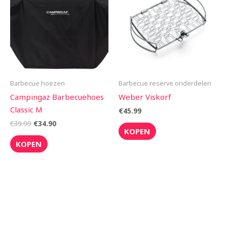
€39.99.
€34.90.
Barbecue hoezen
Barbecue reserve onderdelen
Campingaz Barbecuehoes
Weber Viskorf
Classic M
€
45.99
€
39.99
€
34.90
KOPEN
KOPEN