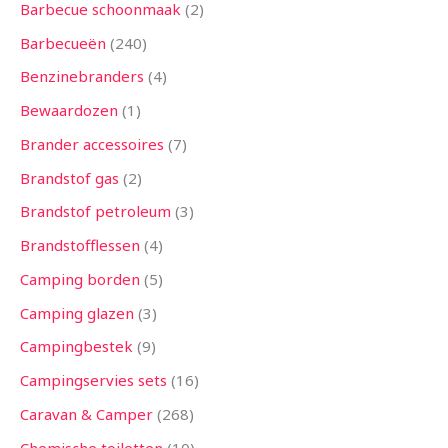
n
n
n
n
n
n
n
n
n
n
n
n
n
Barbecue schoonmaak
2
Barbecueën
240
Benzinebranders
4
Bewaardozen
1
Brander accessoires
7
Brandstof gas
2
Brandstof petroleum
3
Brandstofflessen
4
Camping borden
5
Camping glazen
3
Campingbestek
9
Campingservies sets
16
Caravan & Camper
268
Chemische toiletten
10