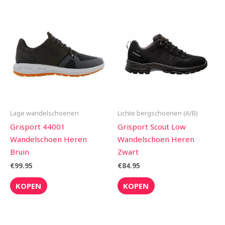
Lage wandelschoenen
Lichte bergschoenen (A/B)
Grisport 44001
Grisport Scout Low
Wandelschoen Heren
Wandelschoen Heren
Bruin
Zwart
€
99.95
€
84.95
KOPEN
KOPEN