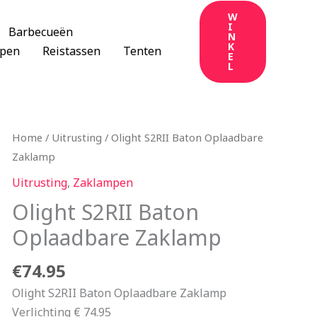
W
I
Barbecueën
N
K
apen
Reistassen
Tenten
E
L
Home
/
Uitrusting
/ Olight S2RII Baton Oplaadbare
Zaklamp
Uitrusting
,
Zaklampen
Olight S2RII Baton
Oplaadbare Zaklamp
€
74.95
Olight S2RII Baton Oplaadbare Zaklamp
Verlichting € 74.95