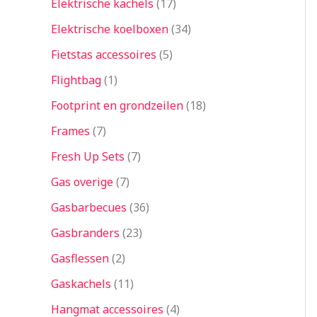
Elektrische kachels
17
Elektrische koelboxen
34
Fietstas accessoires
5
Flightbag
1
Footprint en grondzeilen
18
Frames
7
Fresh Up Sets
7
Gas overige
7
Gasbarbecues
36
Gasbranders
23
Gasflessen
2
Gaskachels
11
Hangmat accessoires
4