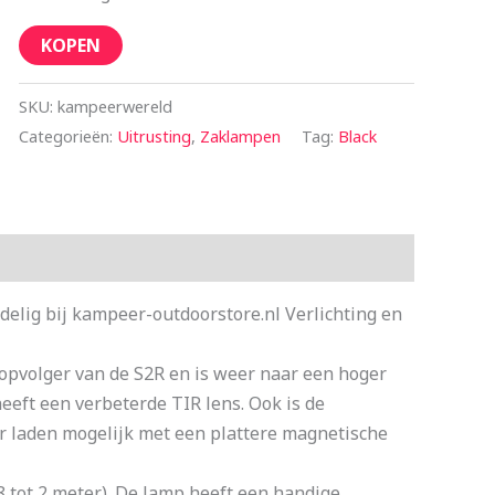
KOPEN
SKU:
kampeerwereld
Categorieën:
Uitrusting
,
Zaklampen
Tag:
Black
elig bij kampeer-outdoorstore.nl Verlichting en
opvolger van de S2R en is weer naar een hoger
heeft een verbeterde TIR lens. Ook is de
er laden mogelijk met een plattere magnetische
 tot 2 meter). De lamp heeft een handige