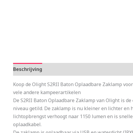
Beschrijving
Aanvullende informatie
Koop de Olight S2RII Baton Oplaadbare Zaklamp voord
vele andere kampeerartikelen
De S2RII Baton Oplaadbare Zaklamp van Olight is de 
niveau getild. De zaklamp is nu kleiner en lichter en 
lichtopbrengst verhoogt naar 1150 lumen en is snell
oplaadkabel.
De zaklamp is oplaadbaar via USB en waterdicht (IPX8