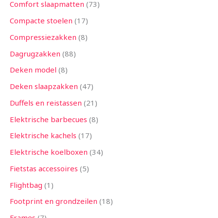
Comfort slaapmatten
73
Compacte stoelen
17
Compressiezakken
8
Dagrugzakken
88
Deken model
8
Deken slaapzakken
47
Duffels en reistassen
21
Elektrische barbecues
8
Elektrische kachels
17
Elektrische koelboxen
34
Fietstas accessoires
5
Flightbag
1
Footprint en grondzeilen
18
Frames
7