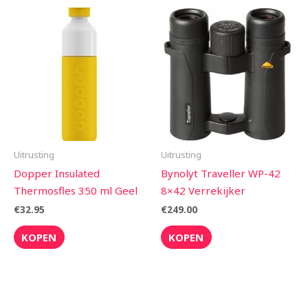
Uitrusting
Uitrusting
Dopper Insulated
Bynolyt Traveller WP-42
Thermosfles 350 ml Geel
8×42 Verrekijker
€
32.95
€
249.00
KOPEN
KOPEN