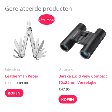
Gerelateerde producten
Oorspronkelijke
Huidige
Uitverkoop!
prijs
prijs
was:
is:
€99.00.
€89.00.
Uitrusting
Uitrusting
Leatherman Rebar
Barska Lucid View Compact
10x25mm Verrekijker
€
99.00
€
89.00
€
47.95
KOPEN
KOPEN