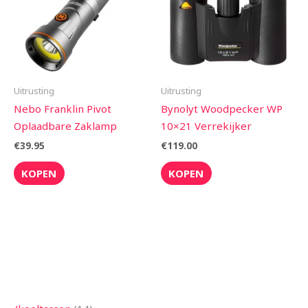
Uitrusting
Uitrusting
Nebo Franklin Pivot
Bynolyt Woodpecker WP
Oplaadbare Zaklamp
10×21 Verrekijker
€
39.95
€
119.00
KOPEN
KOPEN