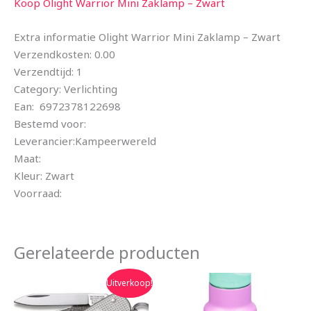
Koop Olight Warrior Mini Zaklamp – Zwart
Extra informatie Olight Warrior Mini Zaklamp – Zwart
Verzendkosten: 0.00
Verzendtijd: 1
Category: Verlichting
Ean: 6972378122698
Bestemd voor:
Leverancier:Kampeerwereld
Maat:
Kleur: Zwart
Voorraad:
Gerelateerde producten
Oorspronkelijke
Huidige
Uitverkoop!
prijs
prijs
was:
is: