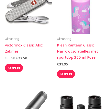
€30.50.
€27.50.
Uitrusting
Uitrusting
Victorinox Classic Alox
Klean Kanteen Classic
Zakmes
Narrow Isolatiefles met
sportdop 355 ml Roze
€
30.50
€
27.50
€
31.95
KOPEN
KOPEN