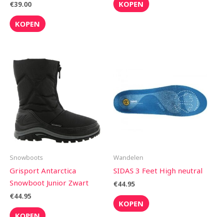
KOPEN
€
39.00
KOPEN
Snowboots
Wandelen
Grisport Antarctica
SIDAS 3 Feet High neutral
Snowboot Junior Zwart
€
44.95
€
44.95
KOPEN
KOPEN