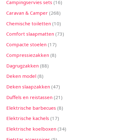
Campingservies sets
16
Caravan & Camper
268
Chemische toiletten
10
Comfort slaapmatten
73
Compacte stoelen
17
Compressiezakken
8
Dagrugzakken
88
Deken model
8
Deken slaapzakken
47
Duffels en reistassen
21
Elektrische barbecues
8
Elektrische kachels
17
Elektrische koelboxen
34
Fietstas accessoires
5