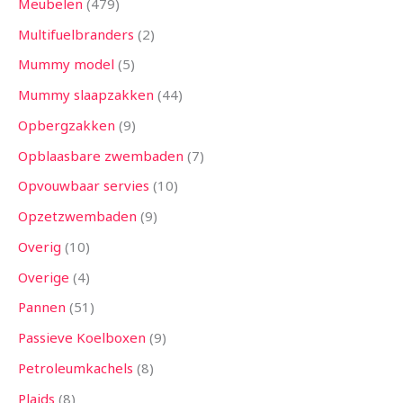
Meubelen
479
Multifuelbranders
2
Mummy model
5
Mummy slaapzakken
44
Opbergzakken
9
Opblaasbare zwembaden
7
Opvouwbaar servies
10
Opzetzwembaden
9
Overig
10
Overige
4
Pannen
51
Passieve Koelboxen
9
Petroleumkachels
8
Plaids
8