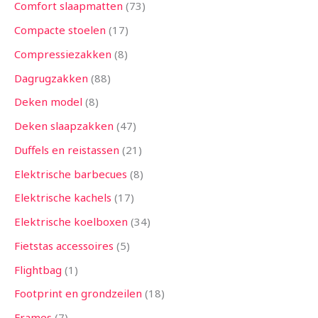
Comfort slaapmatten
73
Compacte stoelen
17
Compressiezakken
8
Dagrugzakken
88
Deken model
8
Deken slaapzakken
47
Duffels en reistassen
21
Elektrische barbecues
8
Elektrische kachels
17
Elektrische koelboxen
34
Fietstas accessoires
5
Flightbag
1
Footprint en grondzeilen
18
Frames
7