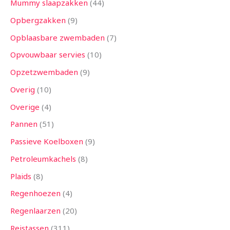
Mummy slaapzakken
44
Opbergzakken
9
Opblaasbare zwembaden
7
Opvouwbaar servies
10
Opzetzwembaden
9
Overig
10
Overige
4
Pannen
51
Passieve Koelboxen
9
Petroleumkachels
8
Plaids
8
Regenhoezen
4
Regenlaarzen
20
Reistassen
311