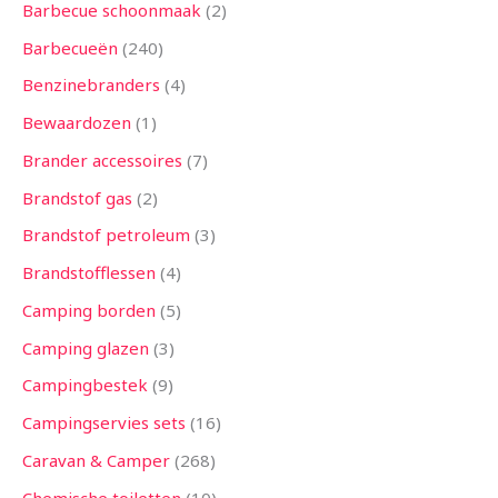
n
n
n
n
n
n
n
n
n
n
n
n
n
Barbecue schoonmaak
2
Barbecueën
240
Benzinebranders
4
Bewaardozen
1
Brander accessoires
7
Brandstof gas
2
Brandstof petroleum
3
Brandstofflessen
4
Camping borden
5
Camping glazen
3
Campingbestek
9
Campingservies sets
16
Caravan & Camper
268
Chemische toiletten
10