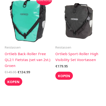
Uitverkoop!
prijs
prijs
was:
is:
€149.95.
€134.99.
Reistassen
Reistassen
Ortlieb Back-Roller Free
Ortlieb Sport-Roller High
QL2.1 Fietstas (set van 2st.)
Visibility Set Voortassen
Groen
€
179.95
€
149.95
€
134.99
KOPEN
KOPEN