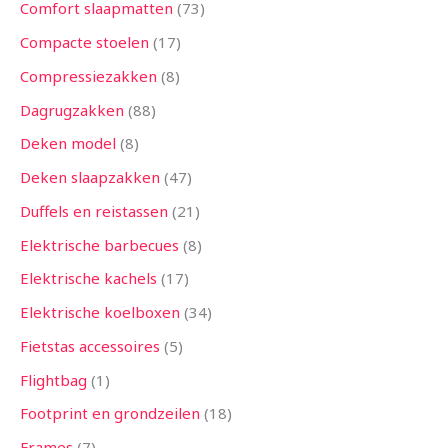
Comfort slaapmatten
73
Compacte stoelen
17
Compressiezakken
8
Dagrugzakken
88
Deken model
8
Deken slaapzakken
47
Duffels en reistassen
21
Elektrische barbecues
8
Elektrische kachels
17
Elektrische koelboxen
34
Fietstas accessoires
5
Flightbag
1
Footprint en grondzeilen
18
Frames
7