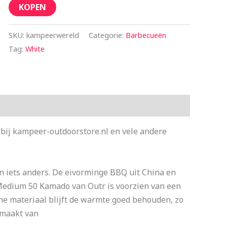
KOPEN
SKU:
kampeerwereld
Categorie:
Barbecueën
Tag:
White
ij kampeer-outdoorstore.nl en vele andere
n iets anders. De eivorminge BBQ uit China en
 Medium 50 Kamado van Outr is voorzien van een
che materiaal blijft de warmte goed behouden, zo
emaakt van