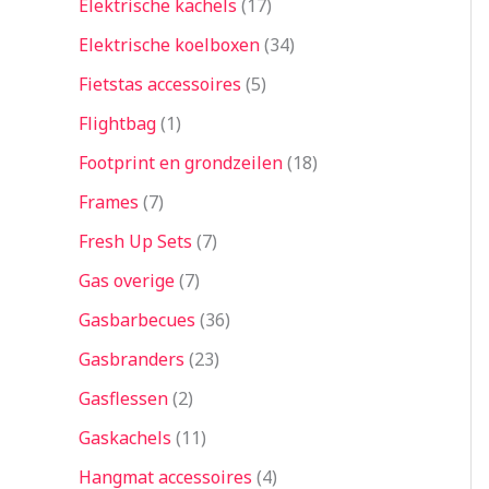
Elektrische kachels
17
Elektrische koelboxen
34
Fietstas accessoires
5
Flightbag
1
Footprint en grondzeilen
18
Frames
7
Fresh Up Sets
7
Gas overige
7
Gasbarbecues
36
Gasbranders
23
Gasflessen
2
Gaskachels
11
Hangmat accessoires
4