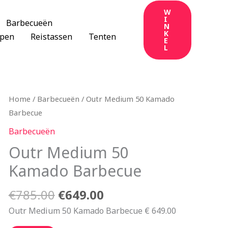
W
I
Barbecueën
N
K
apen
Reistassen
Tenten
E
L
Oorspronkelijke
Huidige
Home
/
Barbecueën
/ Outr Medium 50 Kamado
prijs
prijs
Barbecue
was:
is:
Barbecueën
€785.00.
€649.00.
Outr Medium 50
Kamado Barbecue
€
785.00
€
649.00
Outr Medium 50 Kamado Barbecue € 649.00