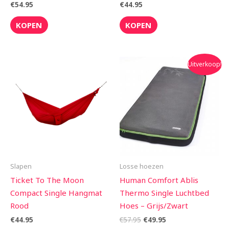
€
54.95
€
44.95
KOPEN
KOPEN
Oorspronkelijke
Huidige
Uitverkoop!
prijs
prijs
was:
is:
€57.95.
€49.95.
Slapen
Losse hoezen
Ticket To The Moon
Human Comfort Ablis
Compact Single Hangmat
Thermo Single Luchtbed
Rood
Hoes – Grijs/Zwart
€
44.95
€
57.95
€
49.95