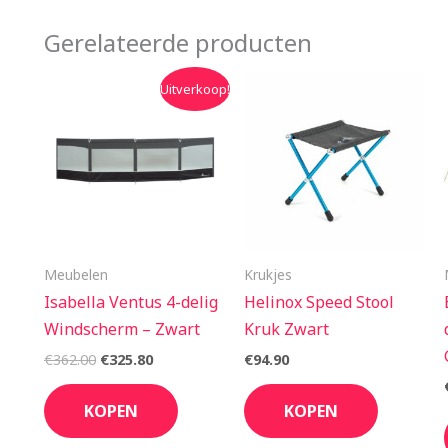
Gerelateerde producten
Oorspronkelijke
Huidige
Uitverkoop!
prijs
prijs
was:
is:
€362.00.
€325.80.
Meubelen
Krukjes
Isabella Ventus 4-delig
Helinox Speed Stool
Windscherm – Zwart
Kruk Zwart
€
362.00
€
325.80
€
94.90
KOPEN
KOPEN