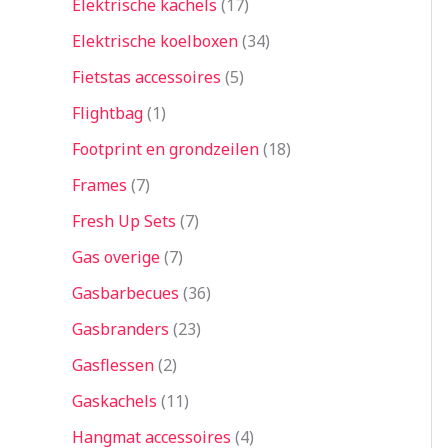
Elektrische kachels
17
Elektrische koelboxen
34
Fietstas accessoires
5
Flightbag
1
Footprint en grondzeilen
18
Frames
7
Fresh Up Sets
7
Gas overige
7
Gasbarbecues
36
Gasbranders
23
Gasflessen
2
Gaskachels
11
Hangmat accessoires
4