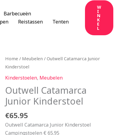
W
I
Barbecueën
N
K
apen
Reistassen
Tenten
E
L
Home
/
Meubelen
/ Outwell Catamarca Junior
Kinderstoel
Kinderstoelen
,
Meubelen
Outwell Catamarca
Junior Kinderstoel
€
65.95
Outwell Catamarca Junior Kinderstoel
Campingstoelen € 65.95