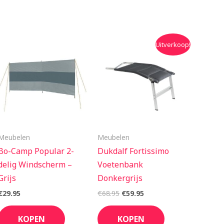
Oorspronkelijke
Huidige
Uitverkoop!
prijs
prijs
was:
is:
€68.95.
€59.95.
Meubelen
Meubelen
Bo-Camp Popular 2-
Dukdalf Fortissimo
delig Windscherm –
Voetenbank
Grijs
Donkergrijs
€
29.95
€
68.95
€
59.95
KOPEN
KOPEN