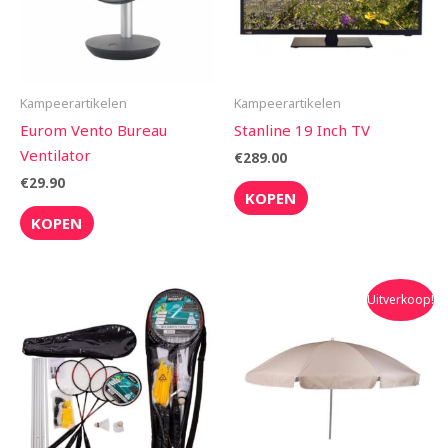
Kampeerartikelen
Kampeerartikelen
Eurom Vento Bureau
Stanline 19 Inch TV
Ventilator
€
289.00
€
29.90
KOPEN
KOPEN
Oorspronkelijke
Huidige
Uitverkoop!
prijs
prijs
was:
is:
€59.95.
€52.50.