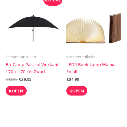
Uitverkoop!
prijs
prijs
was:
is:
€43.95.
€39.95.
Kampeerartikelen
Kampeerartikelen
Bo-Camp Parasol Vierkant
LEDR Boek Lamp Walnut
170 x 170 cm Zwart
Small
€
43.95
€
39.95
€
34.99
KOPEN
KOPEN