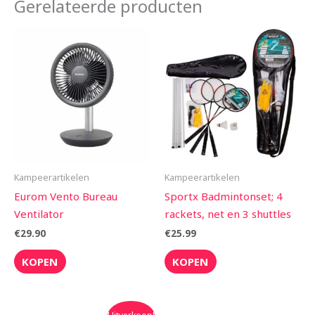
Gerelateerde producten
Kampeerartikelen
Kampeerartikelen
Eurom Vento Bureau
Sportx Badmintonset; 4
Ventilator
rackets, net en 3 shuttles
€
29.90
€
25.99
KOPEN
KOPEN
Oorspronkelijke
Huidige