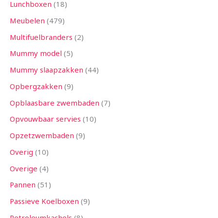
Lunchboxen
18
Meubelen
479
Multifuelbranders
2
Mummy model
5
Mummy slaapzakken
44
Opbergzakken
9
Opblaasbare zwembaden
7
Opvouwbaar servies
10
Opzetzwembaden
9
Overig
10
Overige
4
Pannen
51
Passieve Koelboxen
9
Petroleumkachels
8