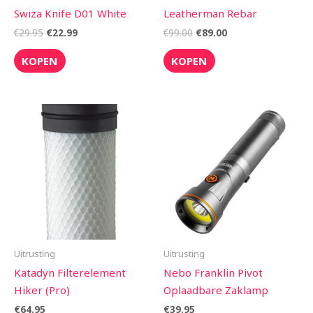
Swiza Knife D01 White
Leatherman Rebar
€
29.95
€
22.99
€
99.00
€
89.00
KOPEN
KOPEN
Uitrusting
Uitrusting
Katadyn Filterelement
Nebo Franklin Pivot
Hiker (Pro)
Oplaadbare Zaklamp
€
64.95
€
39.95