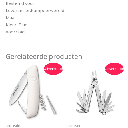
Bestemd voor:
Leverancier:Kampeerwereld
Maat:
Kleur: Blue
Voorraad:
Gerelateerde producten
Oorspronkelijke
Huidige
Oorspronkelijke
Huidige
Uitverkoop!
Uitverkoop!
prijs
prijs
prijs
prijs
was:
is:
was:
is:
€29.95.
€22.99.
€99.00.
€89.00.
Uitrusting
Uitrusting