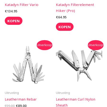
Katadyn Filter Vario
Katadyn Filterelement
Hiker (Pro)
€
134.95
€
64.95
KOPEN
KOPEN
Oorspronkelijke
Huidige
Oorspronkelijke
Huidige
Uitverkoop!
Uitverkoop!
prijs
prijs
prijs
prijs
was:
is:
was:
is:
€99.00.
€89.00.
€109.00.
€104.50.
Uitrusting
Uitrusting
Leatherman Rebar
Leatherman Curl Nylon
Sheath
€
99.00
€
89.00