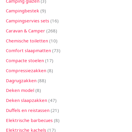
Camping glazen
3
Campingbestek
9
Campingservies sets
16
Caravan & Camper
268
Chemische toiletten
10
Comfort slaapmatten
73
Compacte stoelen
17
Compressiezakken
8
Dagrugzakken
88
Deken model
8
Deken slaapzakken
47
Duffels en reistassen
21
Elektrische barbecues
8
Elektrische kachels
17