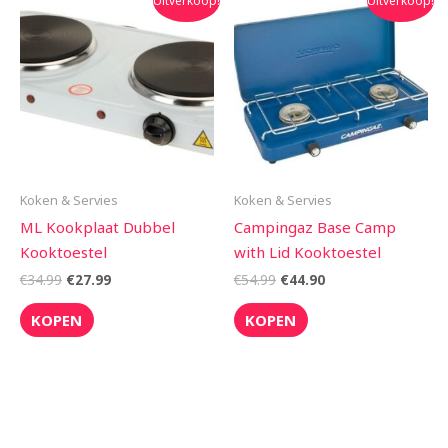
Uitverkoop!
Uitverkoop!
prijs
prijs
prijs
prijs
was:
is:
was:
is:
€34.99.
€27.99.
€54.99.
€44.90.
Koken & Servies
Koken & Servies
ML Kookplaat Dubbel
Campingaz Base Camp
Kooktoestel
with Lid Kooktoestel
€
34.99
€
27.99
€
54.99
€
44.90
KOPEN
KOPEN