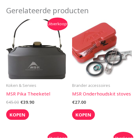
Gerelateerde producten
Oorspronkelijke
Huidige
Uitverkoop!
prijs
prijs
was:
is:
€45.00.
€39.90.
Koken & Servies
Brander accessoires
MSR Pika Theeketel
MSR Onderhoudskit stoves
€
45.00
€
39.90
€
27.00
KOPEN
KOPEN
Oorspronkelijke
Huidige
Oorspronkelijke
Huidige