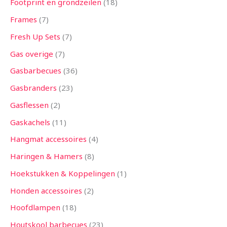
Footprint en grondzeilen
18
Frames
7
Fresh Up Sets
7
Gas overige
7
Gasbarbecues
36
Gasbranders
23
Gasflessen
2
Gaskachels
11
Hangmat accessoires
4
Haringen & Hamers
8
Hoekstukken & Koppelingen
1
Honden accessoires
2
Hoofdlampen
18
Houtskool barbecues
23