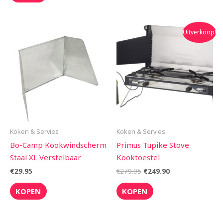
Oorspronkelijke
Huidige
Uitverkoop!
prijs
prijs
was:
is:
€279.95.
€249.90.
Koken & Servies
Koken & Servies
Bo-Camp Kookwindscherm
Primus Tupike Stove
Staal XL Verstelbaar
Kooktoestel
€
29.95
€
279.95
€
249.90
KOPEN
KOPEN