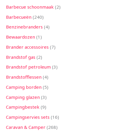
n
n
n
n
n
n
n
n
n
n
n
n
n
Barbecue schoonmaak
2
Barbecueën
240
Benzinebranders
4
Bewaardozen
1
Brander accessoires
7
Brandstof gas
2
Brandstof petroleum
3
Brandstofflessen
4
Camping borden
5
Camping glazen
3
Campingbestek
9
Campingservies sets
16
Caravan & Camper
268