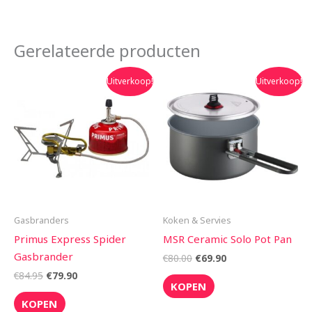
Gerelateerde producten
Oorspronkelijke
Huidige
Oorspronkelijke
Huidige
Uitverkoop!
Uitverkoop!
prijs
prijs
prijs
prijs
was:
is:
was:
is:
€84.95.
€79.90.
€80.00.
€69.90.
Gasbranders
Koken & Servies
Primus Express Spider
MSR Ceramic Solo Pot Pan
Gasbrander
€
80.00
€
69.90
€
84.95
€
79.90
KOPEN
KOPEN