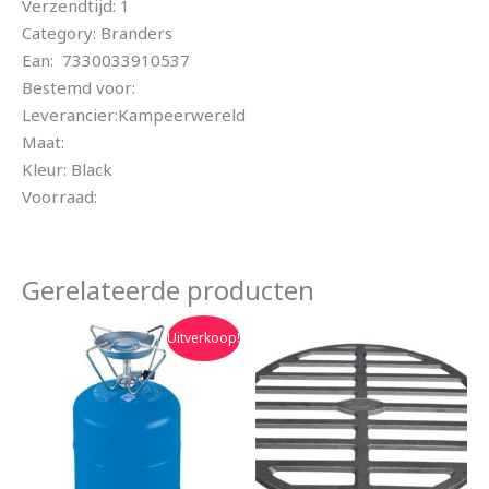
Verzendtijd: 1
Category: Branders
Ean: 7330033910537
Bestemd voor:
Leverancier:Kampeerwereld
Maat:
Kleur: Black
Voorraad:
Gerelateerde producten
Oorspronkelijke
Huidige
Uitverkoop!
prijs
prijs
was:
is:
€29.99.
€26.99.