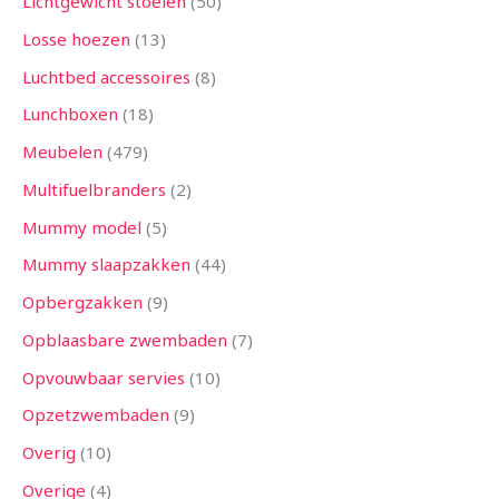
Lichtgewicht stoelen
50
Losse hoezen
13
Luchtbed accessoires
8
Lunchboxen
18
Meubelen
479
Multifuelbranders
2
Mummy model
5
Mummy slaapzakken
44
Opbergzakken
9
Opblaasbare zwembaden
7
Opvouwbaar servies
10
Opzetzwembaden
9
Overig
10
Overige
4