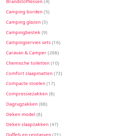
Brandstofflessen
4
Camping borden
5
Camping glazen
3
Campingbestek
9
Campingservies sets
16
Caravan & Camper
268
Chemische toiletten
10
Comfort slaapmatten
73
Compacte stoelen
17
Compressiezakken
8
Dagrugzakken
88
Deken model
8
Deken slaapzakken
47
Duffels en reistassen
21