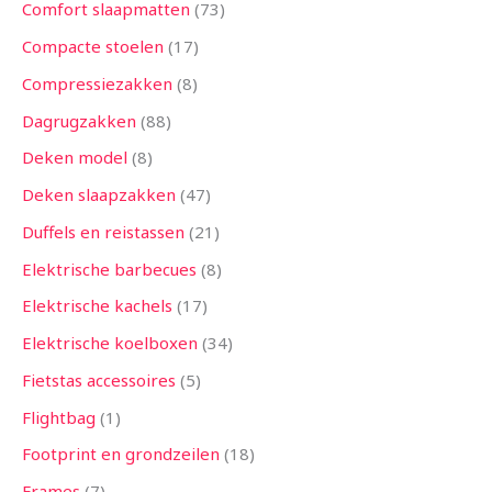
Comfort slaapmatten
73
Compacte stoelen
17
Compressiezakken
8
Dagrugzakken
88
Deken model
8
Deken slaapzakken
47
Duffels en reistassen
21
Elektrische barbecues
8
Elektrische kachels
17
Elektrische koelboxen
34
Fietstas accessoires
5
Flightbag
1
Footprint en grondzeilen
18
Frames
7