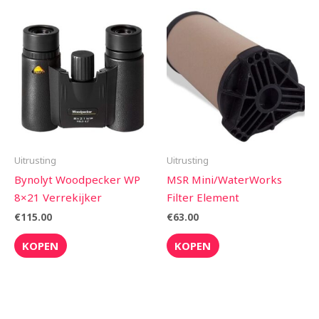
Uitrusting
Uitrusting
Bynolyt Woodpecker WP
MSR Mini/WaterWorks
8×21 Verrekijker
Filter Element
€
115.00
€
63.00
KOPEN
KOPEN