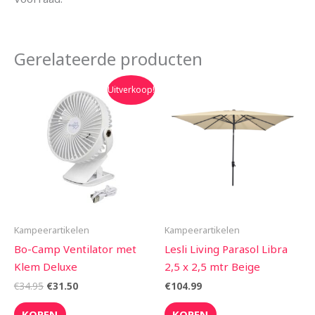
Gerelateerde producten
Oorspronkelijke
Huidige
Uitverkoop!
prijs
prijs
was:
is:
€34.95.
€31.50.
Kampeerartikelen
Kampeerartikelen
Bo-Camp Ventilator met
Lesli Living Parasol Libra
Klem Deluxe
2,5 x 2,5 mtr Beige
€
34.95
€
31.50
€
104.99
KOPEN
KOPEN