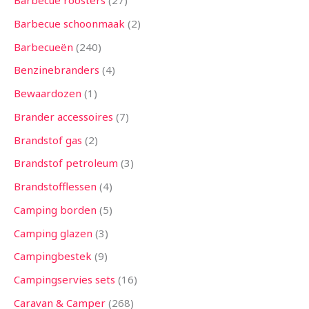
Barbecue roosters
27
n
n
n
n
n
n
n
n
n
n
n
n
n
Barbecue schoonmaak
2
Barbecueën
240
Benzinebranders
4
Bewaardozen
1
Brander accessoires
7
Brandstof gas
2
Brandstof petroleum
3
Brandstofflessen
4
Camping borden
5
Camping glazen
3
Campingbestek
9
Campingservies sets
16
Caravan & Camper
268