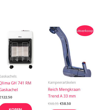
Oorspronkelijke
Huidige
Uitverkoop!
prijs
prijs
was:
is:
€68.95.
€58.50.
Gaskachels
Kampeerartikelen
Qlima GH 741 RM
Reich Mengkraan
Gaskachel
Trend A 33 mm
€
122.50
€
68.95
€
58.50
KOPEN