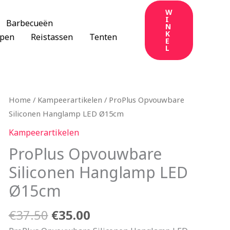
W
I
Barbecueën
N
K
apen
Reistassen
Tenten
E
L
Oorspronkelijke
Huidige
Home
/
Kampeerartikelen
/ ProPlus Opvouwbare
prijs
prijs
Siliconen Hanglamp LED Ø15cm
was:
is:
Kampeerartikelen
€37.50.
€35.00.
ProPlus Opvouwbare
Siliconen Hanglamp LED
Ø15cm
€
37.50
€
35.00