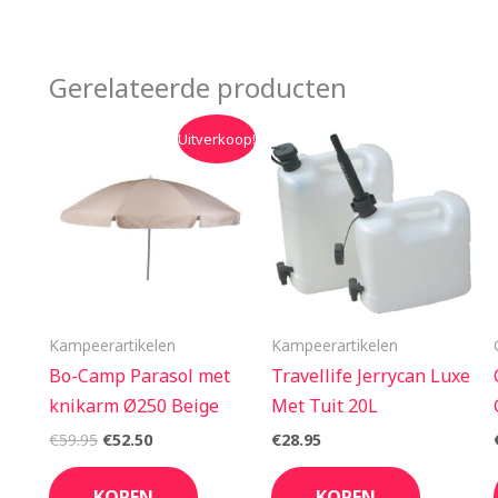
Gerelateerde producten
Oorspronkelijke
Huidige
Uitverkoop!
prijs
prijs
was:
is:
€59.95.
€52.50.
Kampeerartikelen
Kampeerartikelen
Bo-Camp Parasol met
Travellife Jerrycan Luxe
knikarm Ø250 Beige
Met Tuit 20L
€
59.95
€
52.50
€
28.95
KOPEN
KOPEN