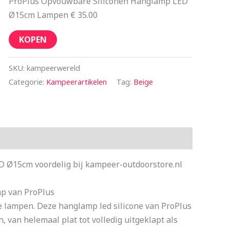
ProPlus Opvouwbare Siliconen Hanglamp LED
Ø15cm Lampen € 35.00
KOPEN
SKU:
kampeerwereld
Categorie:
Kampeerartikelen
Tag:
Beige
 Ø15cm voordelig bij kampeer-outdoorstore.nl
p van ProPlus
ie lampen. Deze hanglamp led silicone van ProPlus
, van helemaal plat tot volledig uitgeklapt als