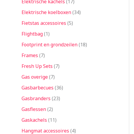
Elektrische kachels
17
Elektrische koelboxen
34
Fietstas accessoires
5
Flightbag
1
Footprint en grondzeilen
18
Frames
7
Fresh Up Sets
7
Gas overige
7
Gasbarbecues
36
Gasbranders
23
Gasflessen
2
Gaskachels
11
Hangmat accessoires
4