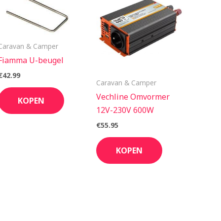
Caravan & Camper
Fiamma U-beugel
€
42.99
Caravan & Camper
Vechline Omvormer
KOPEN
12V-230V 600W
€
55.95
KOPEN