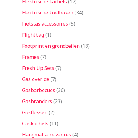
Elektrische kachels
17
Elektrische koelboxen
34
Fietstas accessoires
5
Flightbag
1
Footprint en grondzeilen
18
Frames
7
Fresh Up Sets
7
Gas overige
7
Gasbarbecues
36
Gasbranders
23
Gasflessen
2
Gaskachels
11
Hangmat accessoires
4