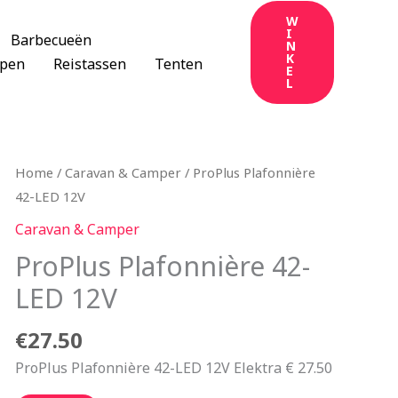
W
I
Barbecueën
N
K
apen
Reistassen
Tenten
E
L
Home
/
Caravan & Camper
/ ProPlus Plafonnière
42-LED 12V
Caravan & Camper
ProPlus Plafonnière 42-
LED 12V
€
27.50
ProPlus Plafonnière 42-LED 12V Elektra € 27.50